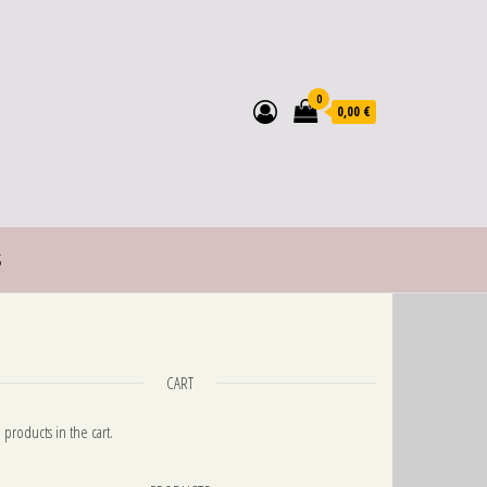
0
0,00 €
S
CART
 products in the cart.