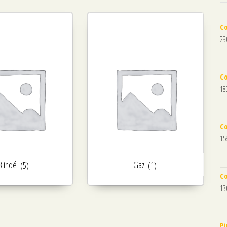
Co
23
Co
18
Co
15
Blindé
(5)
Gaz
(1)
Co
13
Pi