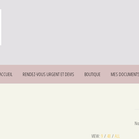
ACCUEIL
RENDEZ-VOUS URGENT ET DEVIS
BOUTIQUE
MES DOCUMENT
No
VIEW:
9
/
48
/
ALL