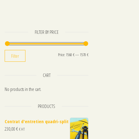
FILTER BY PRICE
Min price
Max price
Price:
1560 €
—
1570 €
Filter
CART
No products in the cart.
PRODUCTS
Contrat d'entretien quadri-split
230,00
€
€ HT