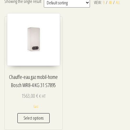
Showing the single result
VIEW:
9
/
48
/
ALL
Chauffe-eau gaz mobil-home
Bosch WR8-4 KG 31 S7895
1563,00
€
€ HT
Gaz
Select options