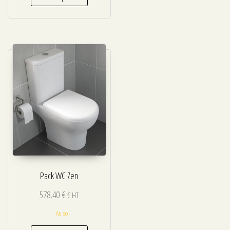
Pack WC Zen
578,40
€
€ HT
Au sol