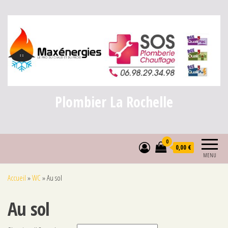
Plombier La Rochelle
0
0,00 €
MENU
Accueil
»
WC
»
Au sol
Au sol