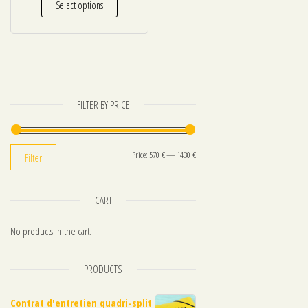
Select options
FILTER BY PRICE
Min price
Max price
Price:
570 €
—
1430 €
Filter
CART
No products in the cart.
PRODUCTS
Contrat d'entretien quadri-split