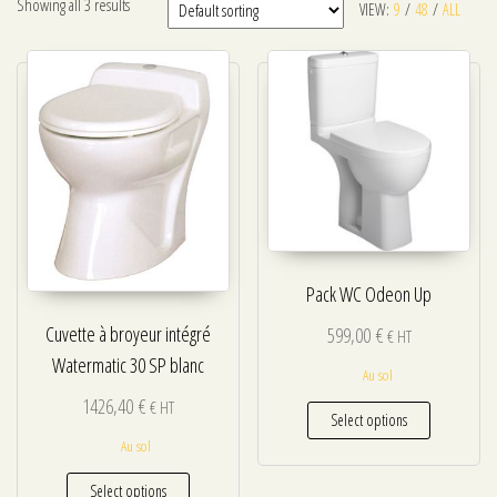
Showing all 3 results
VIEW:
9
/
48
/
ALL
Pack WC Odeon Up
Cuvette à broyeur intégré
599,00
€
€ HT
Watermatic 30 SP blanc
Au sol
1426,40
€
€ HT
Select options
Au sol
Select options