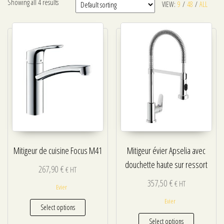
Showing all 4 results
VIEW:
9
/
48
/
ALL
Mitigeur de cuisine Focus M41
Mitigeur évier Apselia avec
douchette haute sur ressort
267,90
€
€ HT
357,50
€
€ HT
Evier
Evier
Select options
Select options