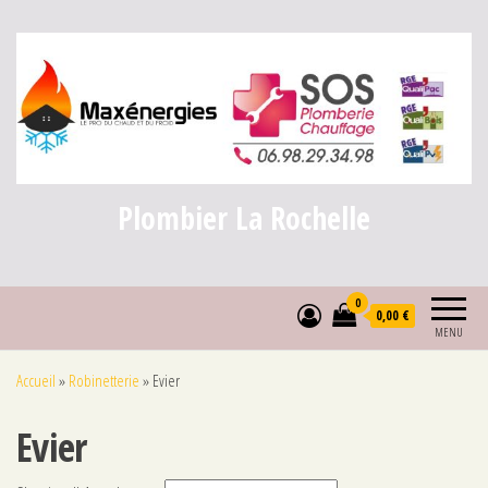
Plombier La Rochelle
0
0,00 €
MENU
Accueil
»
Robinetterie
»
Evier
Evier