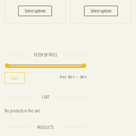
Select options
Select options
FILTER BY PRICE
Min price
Max price
Price:
180 €
—
360 €
Filter
CART
No products in the cart.
PRODUCTS