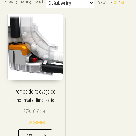
Showing the single result
VIEW:
9
/
48
/
ALL
Pompe de relevage de
condensats climatisation.
279,10
€
€ HT
Accessoires
Select options