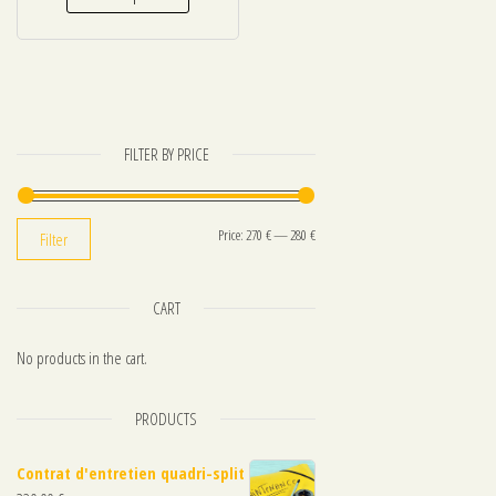
FILTER BY PRICE
Min price
Max price
Price:
270 €
—
280 €
Filter
CART
No products in the cart.
PRODUCTS
Contrat d'entretien quadri-split