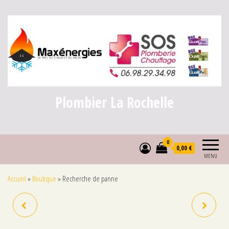
Plombier La Rochelle
0
0,00 €
MENU
Accueil
»
Boutique
»
Recherche de panne
GROUPE DE SÉCURITÉ
RECHERCHE DE FUITE