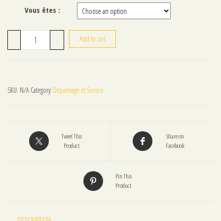
Vous êtes :
Recherche de panne quantity
-
+
Add to cart
SKU:
N/A
Category:
Dépannage et Service
Tweet This
Share on
Product
Facebook
Pin This
Product
DESCRIPTION