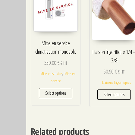
Mise en service
climatisation monosplit
Liaison frigorifique 1/4 
3/8
350,00
€
€ HT
50,90
€
€ HT
,
Mise en service
Mise en
service.
Liaisons frigorifiques
Select options
Select options
Related products