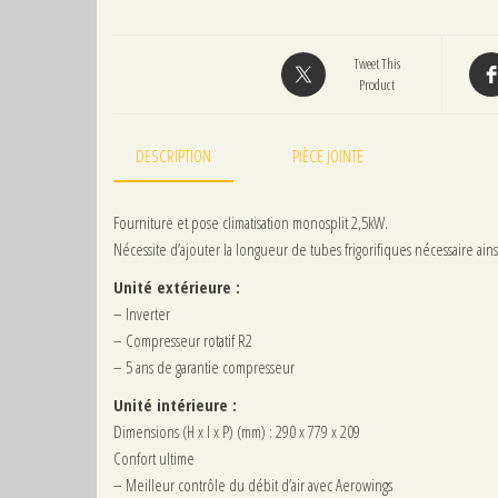
Tweet This
Product
DESCRIPTION
PIÈCE JOINTE
Fourniture et pose climatisation monosplit 2,5kW.
Nécessite d’ajouter la longueur de tubes frigorifiques nécessaire ains
Unité extérieure :
– Inverter
– Compresseur rotatif R2
– 5 ans de garantie compresseur
Unité intérieure :
Dimensions (H x l x P) (mm) : 290 x 779 x 209
Confort ultime
– Meilleur contrôle du débit d’air avec Aerowings