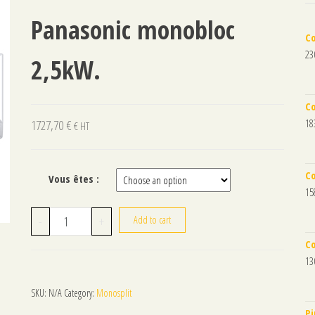
Panasonic monobloc
Co
23
2,5kW.
Co
18
1727,70
€
€ HT
Co
Vous êtes :
15
Climatisation réversible Panasonic monobloc 2,5kW. quant
-
+
Add to cart
Co
13
SKU:
N/A
Category:
Monosplit
Pi