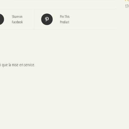
17
Share on
Pin This
Facebook
Product
i que la mise en service.