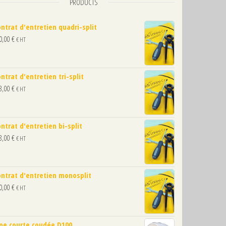
PRODUCTS
ntrat d'entretien quadri-split
0,00
€
€ HT
ntrat d'entretien tri-split
3,00
€
€ HT
ntrat d'entretien bi-split
8,00
€
€ HT
ity
ntrat d'entretien monosplit
0,00
€
€ HT
pe courte coudée D100