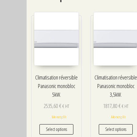
Climatisation réversible
Climatisation réversibl
Panasonic monobloc
Panasonic monobloc
5kW.
3,5kW.
2535,60
€
1817,80
€
€ HT
€ HT
Monosplit
Monosplit
Select options
Select options