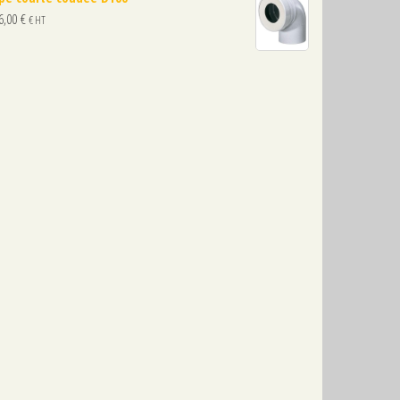
6,00
€
€ HT