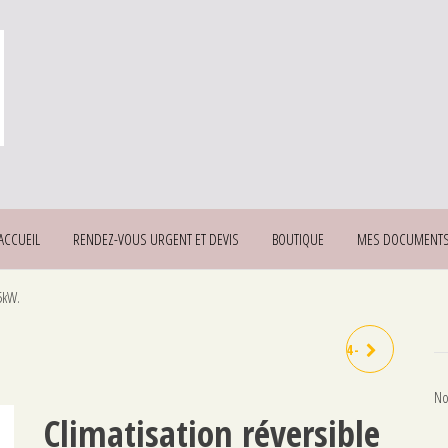
ACCUEIL
RENDEZ-VOUS URGENT ET DEVIS
BOUTIQUE
MES DOCUMENT
5kW.
LIAISON FRIGORIFIQUE 1/4 -
No
3/8
Climatisation réversible