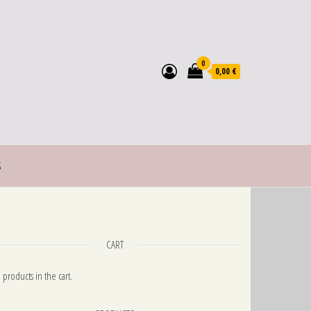
0
0,00 €
S
CART
 products in the cart.